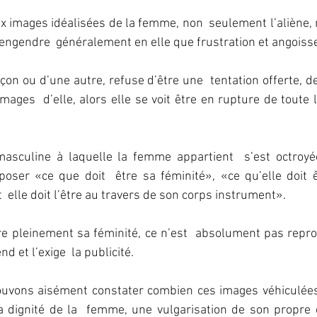
aux images idéalisées de la femme, non  seulement l’aliène, 
n’engendre  généralement en elle que frustration et angoiss
açon ou d’une autre, refuse d’être une  tentation offerte, de 
mages  d’elle, alors elle se voit être en rupture de toute la
masculine à laquelle la femme appartient  s’est octroyée
mposer «ce que doit  être sa féminité», «ce qu’elle doit 
lle doit l’être au travers de son corps instrument».
re pleinement sa féminité, ce n’est  absolument pas repr
d et l’exige  la publicité.
ouvons aisément constater combien ces images véhiculées 
a dignité de la  femme, une vulgarisation de son propre 