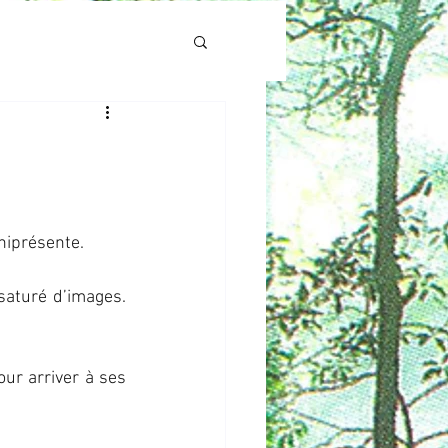
mniprésente.
turé d’images. 
our arriver à ses 